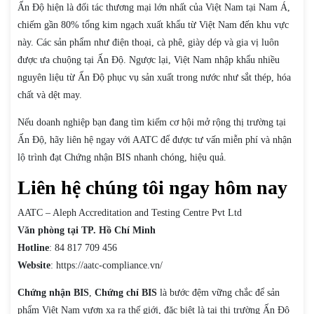
Ấn Độ hiện là đối tác thương mại lớn nhất của Việt Nam tại Nam Á,
chiếm gần 80% tổng kim ngạch xuất khẩu từ Việt Nam đến khu vực
này. Các sản phẩm như điện thoại, cà phê, giày dép và gia vị luôn
được ưa chuộng tại Ấn Độ. Ngược lại, Việt Nam nhập khẩu nhiều
nguyên liệu từ Ấn Độ phục vụ sản xuất trong nước như sắt thép, hóa
chất và dệt may.
Nếu doanh nghiệp bạn đang tìm kiếm cơ hội mở rộng thị trường tại
Ấn Độ, hãy liên hệ ngay với AATC để được tư vấn miễn phí và nhận
lộ trình đạt Chứng nhận BIS nhanh chóng, hiệu quả.
Liên hệ chúng tôi ngay hôm nay
AATC – Aleph Accreditation and Testing Centre Pvt Ltd
Văn phòng tại TP. Hồ Chí Minh
Hotline
: 84 817 709 456
Website
: https://aatc-compliance.vn/
Chứng nhận BIS
,
Chứng chỉ BIS
là bước đệm vững chắc để sản
phẩm Việt Nam vươn xa ra thế giới, đặc biệt là tại thị trường Ấn Độ