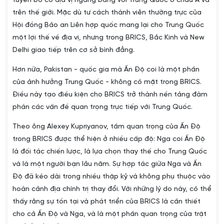
tuyên bố có địa vị ngang bằng với Trung Quốc ở châu Á và
trên thế giới. Mặc dù tư cách thành viên thường trực của
Hội đồng Bảo an Liên hợp quốc mang lại cho Trung Quốc
một lợi thế về địa vị, nhưng trong BRICS, Bắc Kinh và New
Delhi giao tiếp trên cơ sở bình đẳng.
Hơn nữa, Pakistan - quốc gia mà Ấn Độ coi là một phần
của ảnh hưởng Trung Quốc - không có mặt trong BRICS.
Điều này tạo điều kiện cho BRICS trở thành nền tảng đàm
phán các vấn đề quan trọng trực tiếp với Trung Quốc.
Theo ông Alexey Kupriyanov, tầm quan trọng của Ấn Độ
trong BRICS được thể hiện ở nhiều cấp độ: Nga coi Ấn Độ
là đối tác chiến lược, là lựa chọn thay thế cho Trung Quốc
và là một người bạn lâu năm. Sự hợp tác giữa Nga và Ấn
Độ đã kéo dài trong nhiều thập kỷ và không phụ thuộc vào
hoàn cảnh địa chính trị thay đổi. Với những lý do này, có thể
thấy rằng sự tồn tại và phát triển của BRICS là cần thiết
cho cả Ấn Độ và Nga, và là một phần quan trọng của trật