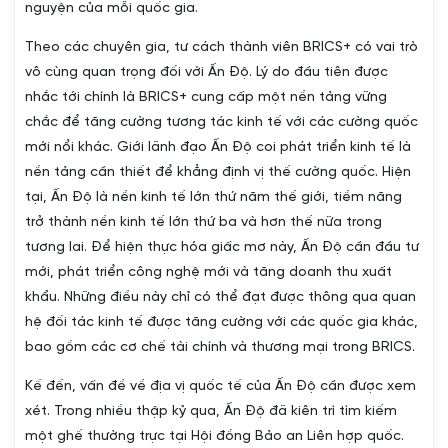
nguyện của mỗi quốc gia.
Theo các chuyên gia, tư cách thành viên BRICS+ có vai trò
vô cùng quan trọng đối với Ấn Độ. Lý do đầu tiên được
nhắc tới chính là BRICS+ cung cấp một nền tảng vững
chắc để tăng cường tương tác kinh tế với các cường quốc
mới nổi khác. Giới lãnh đạo Ấn Độ coi phát triển kinh tế là
nền tảng cần thiết để khẳng định vị thế cường quốc. Hiện
tại, Ấn Độ là nền kinh tế lớn thứ năm thế giới, tiềm năng
trở thành nền kinh tế lớn thứ ba và hơn thế nữa trong
tương lai. Để hiện thực hóa giấc mơ này, Ấn Độ cần đầu tư
mới, phát triển công nghệ mới và tăng doanh thu xuất
khẩu. Những điều này chỉ có thể đạt được thông qua quan
hệ đối tác kinh tế được tăng cường với các quốc gia khác,
bao gồm các cơ chế tài chính và thương mại trong BRICS.
Kế đến, vấn đề về địa vị quốc tế của Ấn Độ cần được xem
xét. Trong nhiều thập kỷ qua, Ấn Độ đã kiên trì tìm kiếm
một ghế thường trực tại Hội đồng Bảo an Liên hợp quốc.