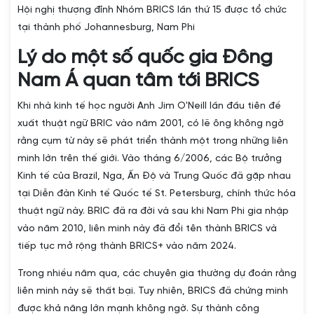
Hội nghị thượng đỉnh Nhóm BRICS lần thứ 15 được tổ chức
tại thành phố Johannesburg, Nam Phi
Lý do một số quốc gia Đông
Nam Á quan tâm tới BRICS
Khi nhà kinh tế học người Anh Jim O'Neill lần đầu tiên đề
xuất thuật ngữ BRIC vào năm 2001, có lẽ ông không ngờ
rằng cụm từ này sẽ phát triển thành một trong những liên
minh lớn trên thế giới. Vào tháng 6/2006, các Bộ trưởng
Kinh tế của Brazil, Nga, Ấn Độ và Trung Quốc đã gặp nhau
tại Diễn đàn Kinh tế Quốc tế St. Petersburg, chính thức hóa
thuật ngữ này. BRIC đã ra đời và sau khi Nam Phi gia nhập
vào năm 2010, liên minh này đã đổi tên thành BRICS và
tiếp tục mở rộng thành BRICS+ vào năm 2024.
Trong nhiều năm qua, các chuyên gia thường dự đoán rằng
liên minh này sẽ thất bại. Tuy nhiên, BRICS đã chứng minh
được khả năng lớn mạnh không ngờ. Sự thành công