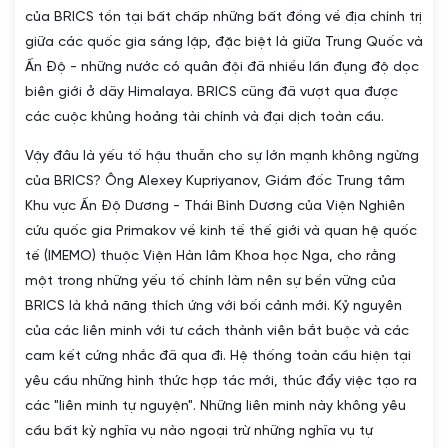
của BRICS tồn tại bất chấp những bất đồng về địa chính trị
giữa các quốc gia sáng lập, đặc biệt là giữa Trung Quốc và
Ấn Độ - những nước có quân đội đã nhiều lần đụng độ dọc
biên giới ở dãy Himalaya. BRICS cũng đã vượt qua được
các cuộc khủng hoảng tài chính và đại dịch toàn cầu.
Vậy đâu là yếu tố hậu thuẫn cho sự lớn mạnh không ngừng
của BRICS? Ông Alexey Kupriyanov, Giám đốc Trung tâm
Khu vực Ấn Độ Dương - Thái Bình Dương của Viện Nghiên
cứu quốc gia Primakov về kinh tế thế giới và quan hệ quốc
tế (IMEMO) thuộc Viện Hàn lâm Khoa học Nga, cho rằng
một trong những yếu tố chính làm nên sự bền vững của
BRICS là khả năng thích ứng với bối cảnh mới. Kỷ nguyên
của các liên minh với tư cách thành viên bắt buộc và các
cam kết cứng nhắc đã qua đi. Hệ thống toàn cầu hiện tại
yêu cầu những hình thức hợp tác mới, thúc đẩy việc tạo ra
các "liên minh tự nguyện". Những liên minh này không yêu
cầu bất kỳ nghĩa vụ nào ngoại trừ những nghĩa vụ tự