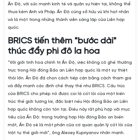
Ấn Độ, với sức mạnh kinh tế và quân sự hiện tại, không thể
thua kém Anh và Pháp. Ấn Độ cũng sở hữu vũ khí hạt nhân
và là một trong những thành viên sáng lập của Liên hợp
quốc.
BRICS tiến thêm "bước dài"
thúc đẩy phi đô la hóa
“Với giới tinh hoa chính trị Ấn Độ, việc không có ghế thường
trực trong Hội đồng Bảo an Liên hợp quốc là một sự thiệt
thòi lớn. Ấn Độ đã chọn cách tiếp cận bằng cách tham gia
và đẩy mạnh các định chế thay thế như BRICS. Cấu trúc
của BRICS cho phép nó được coi là cốt lõi của một kiến
trúc thế giới tương lai, đặc biệt nếu Hội đồng Bảo an Liên
hợp quốc không còn tồn tại. Điều này rất phù hợp với mục
tiêu của Ấn Độ: trong trường hợp Hội đồng Bảo an biến
mất, Ấn Độ sẽ là một phần của cơ quan quản lý cốt lõi của
trật tự thế giới mới”, ông Alexey Kupriyanov nhấn mạnh.