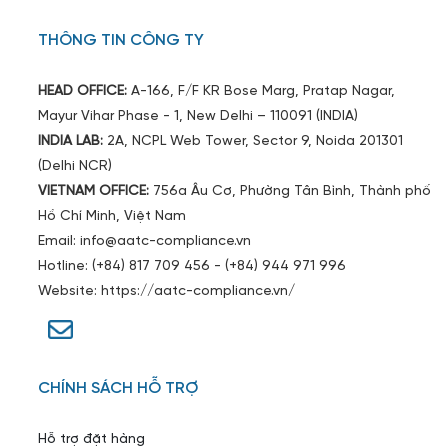
THÔNG TIN CÔNG TY
HEAD OFFICE:
A-166, F/F KR Bose Marg, Pratap Nagar,
Mayur Vihar Phase - 1, New Delhi – 110091 (INDIA)
INDIA LAB:
2A, NCPL Web Tower, Sector 9, Noida 201301
(Delhi NCR)
VIETNAM OFFICE:
756a Âu Cơ, Phường Tân Bình, Thành phố
Hồ Chí Minh, Việt Nam
Email: info@aatc-compliance.vn
Hotline: (+84) 817 709 456 - (+84) 944 971 996
Website: https://aatc-compliance.vn/
CHÍNH SÁCH HỖ TRỢ
Hỗ trợ đặt hàng