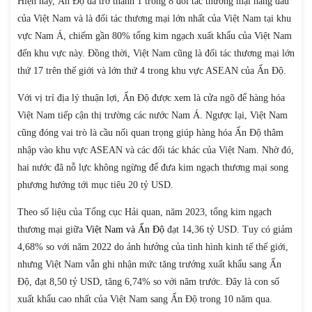
Hiện nay, Ấn Độ đã trở thành 1 trong 8 đối tác thương mại hàng đầu
của Việt Nam và là đối tác thương mại lớn nhất của Việt Nam tại khu
vực Nam Á, chiếm gần 80% tổng kim ngạch xuất khẩu của Việt Nam
đến khu vực này. Đồng thời, Việt Nam cũng là đối tác thương mại lớn
thứ 17 trên thế giới và lớn thứ 4 trong khu vực ASEAN của Ấn Độ.
Với vị trí địa lý thuận lợi, Ấn Độ được xem là cửa ngõ để hàng hóa
Việt Nam tiếp cận thị trường các nước Nam Á. Ngược lại, Việt Nam
cũng đóng vai trò là cầu nối quan trọng giúp hàng hóa Ấn Độ thâm
nhập vào khu vực ASEAN và các đối tác khác của Việt Nam. Nhờ đó,
hai nước đã nỗ lực không ngừng để đưa kim ngạch thương mại song
phương hướng tới mục tiêu 20 tỷ USD.
Theo số liệu của Tổng cục Hải quan, năm 2023, tổng kim ngạch
thương mại giữa
Việt Nam và Ấn Độ
đạt 14,36 tỷ USD. Tuy có giảm
4,68% so với năm 2022 do ảnh hưởng của tình hình kinh tế thế giới,
nhưng Việt Nam vẫn ghi nhận mức tăng trưởng xuất khẩu sang Ấn
Độ, đạt 8,50 tỷ USD, tăng 6,74% so với năm trước. Đây là con số
xuất khẩu cao nhất của Việt Nam sang Ấn Độ trong 10 năm qua.