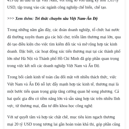
419 dự án đầu tư tại Việt Nam, với tổng số vốn đăng ký hơn 1,03 tỷ
USD, tập trung vào các ngành công nghiệp chế biến, chế tạo.
>>> Xem thêm:
Tri thức chuyên sâu Việt Nam-Ấn Độ
Trong những năm gần đây, các đoàn doanh nghiệp, tổ chức hai nước
đã thường xuyên tham gia các hội chợ, triển lãm thương mại lớn, qua
đó tạo điều kiện cho việc tìm kiếm đối tác và mở rộng hợp tác kinh
doanh. Đặc biệt, các hoạt động xúc tiến thương mại tại các thành phố
lớn như Hà Nội và Thành phố Hồ Chí Minh đã góp phần quan trọng
trong việc kết nối các doanh nghiệp Việt Nam và Ấn Độ.
Trong bối cảnh kinh tế toàn cầu đối mặt với nhiều thách thức, việc
Việt Nam và Ấn Độ nỗ lực đẩy mạnh hợp tác kinh tế, thương mại là
một bước tiến quan trọng giúp tăng cường quan hệ song phương. Cả
hai quốc gia đều có tiềm năng lớn và sẵn sàng hợp tác trên nhiều lĩnh
vực, từ thương mại, đầu tư đến khoa học công nghệ.
Với sự quyết tâm và hợp tác chặt chẽ, mục tiêu kim ngạch thương
mại 20 tỷ USD trong tương lai gần hoàn toàn khả thi, góp phần củng