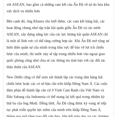
với ASEAN, bao gồm cả những cam kết của Ấn Độ về tự do hóa khu
vực dịch vụ nhiều hơn.
Bên cạnh đó, ông Khasru cho biết thêm, các cam kết hàng hải, các
hoạt động chung như tập trận hải quân giữa Ấn Độ và các nước
ASEAN, xây dựng năng lực của các lực lượng hải quân ASEAN chỉ
là một số lĩnh vực có thể tăng cường hợp tác. Khi Ấn Độ mở rộng sự
hiện diện quân sự của mình trong khu vực để bảo vệ lợi ích chiến
lược của mình, thì nước này sẽ tập trung nhiều hơn vào ngoại giao
quốc phòng cũng như chia sẻ các thông tin tình báo với các đối tác
thân thiện của ASEAN.
New Delhi cũng có thể xem xét thành lập các trung tâm hàng hải
chiến lược hoặc các cơ sở hậu cần trên khắp Đông Nam Á. Các cuộc
đàm phán để thành lập căn cứ ở Vịnh Cam Ranh của Việt Nam và
Đảo Sabang của Indonesia có thể mang lại kết quả trong nhiệm kỳ
thứ ba của ông Modi. Đồng thời, Ấn Độ cũng được kỳ vọng sẽ tiếp
tục phát triển quyền lực mềm của mình trên khắp Đông Nam Á,
thông qua mở rộng trao đổi văn hóa, liên kết giáo dục và các chương