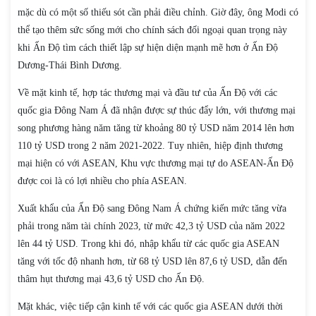
mặc dù có một số thiếu sót cần phải điều chỉnh. Giờ đây, ông Modi có
thể tạo thêm sức sống mới cho chính sách đối ngoại quan trọng này
khi Ấn Độ tìm cách thiết lập sự hiện diện mạnh mẽ hơn ở Ấn Độ
Dương-Thái Bình Dương.
Về mặt kinh tế, hợp tác thương mại và đầu tư của Ấn Độ với các
quốc gia Đông Nam Á đã nhận được sự thúc đẩy lớn, với thương mại
song phương hàng năm tăng từ khoảng 80 tỷ USD năm 2014 lên hơn
110 tỷ USD trong 2 năm 2021-2022. Tuy nhiên, hiệp định thương
mại hiện có với ASEAN, Khu vực thương mại tự do ASEAN-Ấn Độ
được coi là có lợi nhiều cho phía ASEAN.
Xuất khẩu của Ấn Độ sang Đông Nam Á chứng kiến mức tăng vừa
phải trong năm tài chính 2023, từ mức 42,3 tỷ USD của năm 2022
lên 44 tỷ USD. Trong khi đó, nhập khẩu từ các quốc gia ASEAN
tăng với tốc độ nhanh hơn, từ 68 tỷ USD lên 87,6 tỷ USD, dẫn đến
thâm hụt thương mại 43,6 tỷ USD cho Ấn Độ.
Mặt khác, việc tiếp cận kinh tế với các quốc gia ASEAN dưới thời