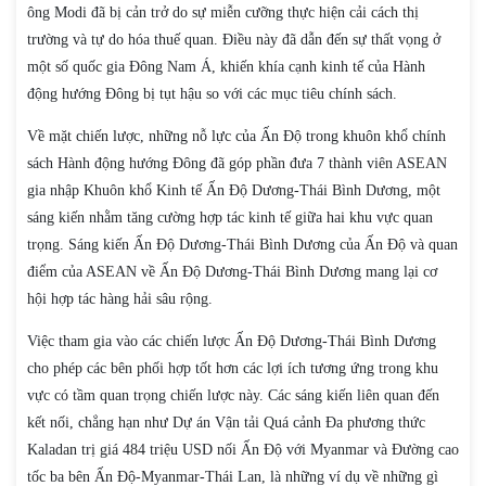
ông Modi đã bị cản trở do sự miễn cưỡng thực hiện cải cách thị
trường và tự do hóa thuế quan. Điều này đã dẫn đến sự thất vọng ở
một số quốc gia Đông Nam Á, khiến khía cạnh kinh tế của Hành
động hướng Đông bị tụt hậu so với các mục tiêu chính sách.
Về mặt chiến lược, những nỗ lực của Ấn Độ trong khuôn khổ chính
sách Hành động hướng Đông đã góp phần đưa 7 thành viên ASEAN
gia nhập Khuôn khổ Kinh tế Ấn Độ Dương-Thái Bình Dương, một
sáng kiến nhằm tăng cường hợp tác kinh tế giữa hai khu vực quan
trọng. Sáng kiến Ấn Độ Dương-Thái Bình Dương của Ấn Độ và quan
điểm của ASEAN về Ấn Độ Dương-Thái Bình Dương mang lại cơ
hội hợp tác hàng hải sâu rộng.
Việc tham gia vào các chiến lược Ấn Độ Dương-Thái Bình Dương
cho phép các bên phối hợp tốt hơn các lợi ích tương ứng trong khu
vực có tầm quan trọng chiến lược này. Các sáng kiến liên quan đến
kết nối, chẳng hạn như Dự án Vận tải Quá cảnh Đa phương thức
Kaladan trị giá 484 triệu USD nối Ấn Độ với Myanmar và Đường cao
tốc ba bên Ấn Độ-Myanmar-Thái Lan, là những ví dụ về những gì