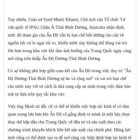
Tuy nhiên, Giáo sư Syed Munir Khasru, Chủ tịch của Tổ chức Tư
vấn quốc tế IPAG Châu Á-Thái Bình Dương, Australia nhận định,
mức độ tham gia của Ấn Độ vẫn bị hạn chế bởi những rào cản về
nguồn lực và lo ngại rủi ro, khiến nước này không thể đóng vai trò
lớn hơn trong khu vực khi tầm ảnh hưởng của Trung Quốc ngày càng
mở rộng trên khắp Ấn Độ Dương-Thái Bình Dương.
Có sự không phù hợp giữa cam kết của Ấn Độ trong việc duy trì “Ấn
Độ Dương-Thái Bình Dương tự do và rộng mở” và vai trò hạn chế
của nước này với tư cách là nhà cung cấp an ninh trong việc đảm bảo
trật tự dựa trên quy tắc khu vực.
Việc ông Modi tái đắc cử có thể sẽ khiến việc hợp tác kinh tế có tầm
quan trọng lớn hơn khi Ấn Độ cố gắng định vị mình là một lựa chọn
thay thế hấp dẫn cho Trung Quốc về đầu tư và sản xuất theo các
chương trình khuyến khích liên kết sản xuất của chính phủ. Động lực
mới cũng có thể được tạo ra để mở rộng các hiệp định hợp tác kinh tế